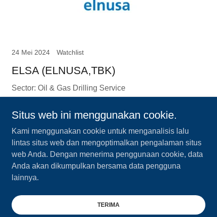
24 Mei 2024
Watchlist
ELSA (ELNUSA,TBK)
Sector: Oil & Gas Drilling Service
Lanjutkan Membaca
Situs web ini menggunakan cookie.
Kami menggunakan cookie untuk menganalisis lalu
lintas situs web dan mengoptimalkan pengalaman situs
web Anda. Dengan menerima penggunaan cookie, data
Anda akan dikumpulkan bersama data pengguna
Hak Cipta © 2024 Boring Absurd Simple Investing Club -
lainnya.
Semua Hak Dilindungi Undang-undang.
Didukung oleh
GoDaddy
TERIMA